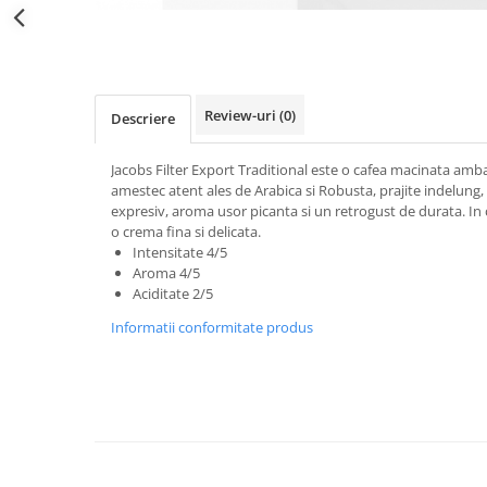
Distribuie
pe
Facebook
Review-uri
(0)
Descriere
Jacobs Filter Export Traditional este o cafea macinata amba
amestec atent ales de Arabica si Robusta, prajite indelung, 
expresiv, aroma usor picanta si un retrogust de durata. In 
o crema fina si delicata.
Intensitate 4/5
Aroma 4/5
Aciditate 2/5
Informatii conformitate produs