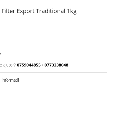
Filter Export Traditional 1kg
e
e ajutor?
0759044855
/
0773338048
informatii