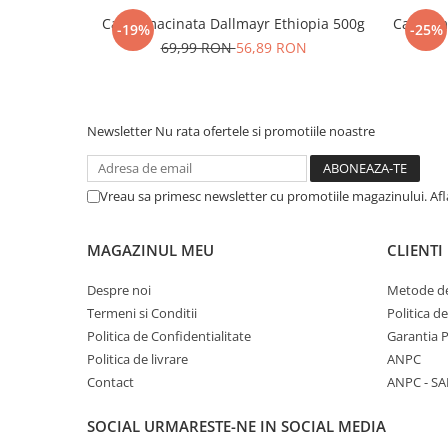
Cafea macinata Dallmayr Ethiopia 500g
Cafea m
-19%
-25%
69,99 RON
56,89 RON
Newsletter
Nu rata ofertele si promotiile noastre
Vreau sa primesc newsletter cu promotiile magazinului. Af
MAGAZINUL MEU
CLIENTI
Despre noi
Metode de
Termeni si Conditii
Politica d
Politica de Confidentialitate
Garantia 
Politica de livrare
ANPC
Contact
ANPC - SA
SOCIAL
URMARESTE-NE IN SOCIAL MEDIA