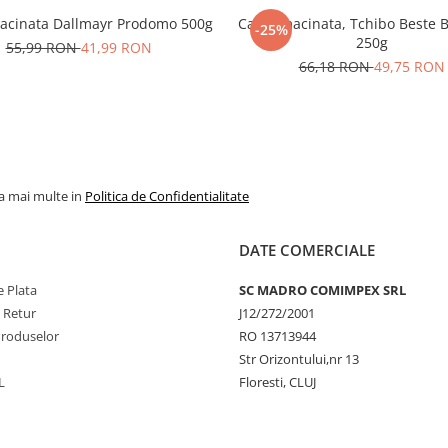
acinata Dallmayr Prodomo 500g
Cafea macinata, Tchibo Beste 
-25%
250g
55,99 RON
41,99 RON
66,18 RON
49,75 RON
la mai multe in
Politica de Confidentialitate
DATE COMERCIALE
 Plata
SC MADRO COMIMPEX SRL
e Retur
J12/272/2001
Produselor
RO 13713944
Str Orizontului,nr 13
L
Floresti, CLUJ