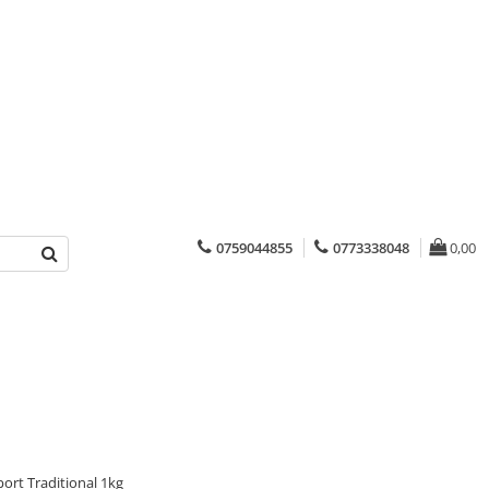
0759044855
0773338048
0,00
port Traditional 1kg