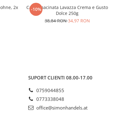
Bohne, 2x
Cafea macinata Lavazza Crema e Gusto
Cafea ma
-10%
-15%
Dolce 250g
Da
38,84 RON
34,97 RON
3
SUPORT CLIENTI
08.00-17.00
0759044855
0773338048
office@simonhandels.at