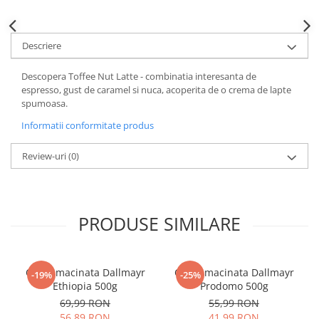
Descriere
Descopera Toffee Nut Latte - combinatia interesanta de
espresso, gust de caramel si nuca, acoperita de o crema de lapte
spumoasa.
Informatii conformitate produs
Review-uri
(0)
PRODUSE SIMILARE
Cafea macinata Dallmayr
Cafea macinata Dallmayr
-19%
-25%
Ethiopia 500g
Prodomo 500g
69,99 RON
55,99 RON
56,89 RON
41,99 RON