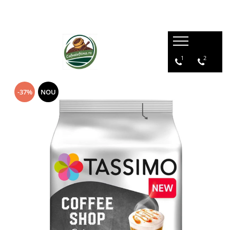
1
2
-37%
NOU