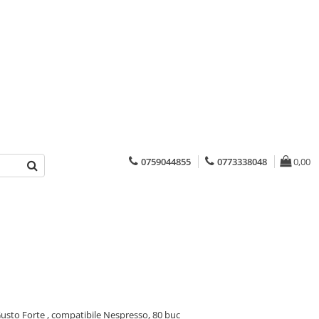
0759044855
0773338048
0,00
usto Forte , compatibile Nespresso, 80 buc