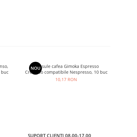
nso,
Capsule cafea Gimoka Espresso
GIMOKA
NOU
-16%
 buc
Cremoso compatibile Nespresso, 10 buc
10,17 RON
2
SUPORT CLIENTI
08.00-17.00