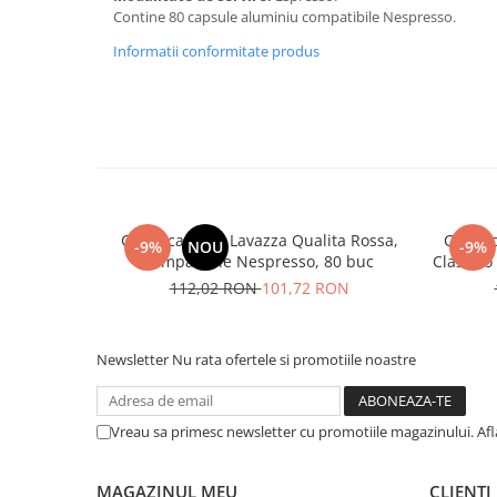
Contine 80 capsule aluminiu compatibile Nespresso.
Informatii conformitate produs
Cafea capsule Lavazza Qualita Rossa,
Cafea 
-9%
NOU
-9%
compatibile Nespresso, 80 buc
Classico
112,02 RON
101,72 RON
Newsletter
Nu rata ofertele si promotiile noastre
Vreau sa primesc newsletter cu promotiile magazinului. Af
MAGAZINUL MEU
CLIENTI