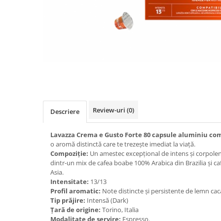
Distribuie
pe
Facebook
Review-uri
(0)
Descriere
Lavazza Crema e Gusto Forte 80 capsule aluminiu co
o aromă distinctă care te trezește imediat la viață.
Compoziție:
Un amestec excepțional de intens și corpolent
dintr-un mix de cafea boabe 100% Arabica din Brazilia și c
Asia.
Intensitate:
13/13
Profil aromatic:
Note distincte și persistente de lemn ca
Tip prăjire:
Intensă (Dark)
Țară de origine:
Torino, Italia
Modalitate de servire:
Espresso.