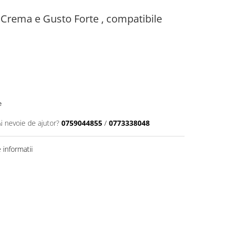
 Crema e Gusto Forte , compatibile
e
Ai nevoie de ajutor?
0759044855
/
0773338048
informatii