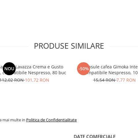
PRODUSE SIMILARE
capsule Lavazza Crema e Gusto
Capsule cafea Gimoka Inte
NOU
-50%
 , compatibile Nespresso, 80 buc
Compatibile Nespresso, 10
112,02 RON
101,72 RON
15,54 RON
7,77 RON
la mai multe in
Politica de Confidentialitate
DATE COMERCIALE