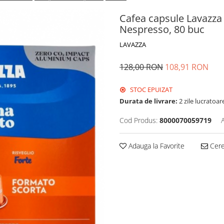
Cafea capsule Lavazza
Nespresso, 80 buc
LAVAZZA
128,00 RON
108,91 RON
STOC EPUIZAT
Durata de livrare:
2 zile lucratoar
Cod Produs:
8000070059719
Adauga la Favorite
Cere 