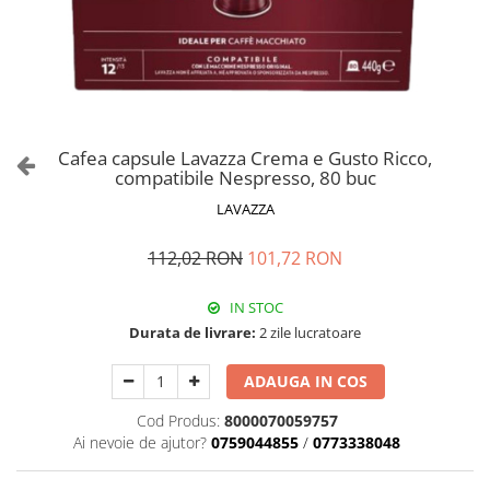
Cafea capsule Lavazza Crema e Gusto Ricco,
compatibile Nespresso, 80 buc
LAVAZZA
112,02 RON
101,72 RON
IN STOC
Durata de livrare:
2 zile lucratoare
ADAUGA IN COS
Cod Produs:
8000070059757
Ai nevoie de ajutor?
0759044855
/
0773338048