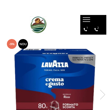
1
2
-9%
NOU