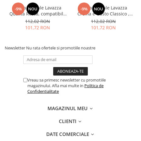
Cafea capsule Lavazza
Cafea capsule Lavazza
-9%
NOU
-9%
NOU
Qualita Rossa, compatibile
Crema e Gusto Classico ,
Nespresso, 80 buc
compatibile Nespresso, 80
112,02 RON
112,02 RON
buc
101,72 RON
101,72 RON
Newsletter
Nu rata ofertele si promotiile noastre
Vreau sa primesc newsletter cu promotiile
magazinului. Afla mai multe in
Politica de
Confidentialitate
MAGAZINUL MEU
CLIENTI
DATE COMERCIALE