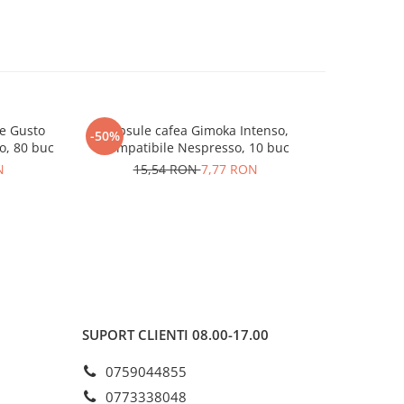
e Gusto
Capsule cafea Gimoka Intenso,
Capsul
-50%
NOU
o, 80 buc
Compatibile Nespresso, 10 buc
Cremoso co
N
15,54 RON
7,77 RON
SUPORT CLIENTI
08.00-17.00
0759044855
0773338048