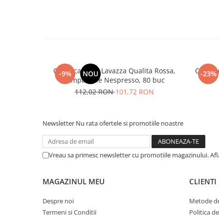
Cafea capsule Lavazza Qualita Rossa,
Capsul
-9%
NOU
-23%
compatibile Nespresso, 80 buc
112,02 RON
101,72 RON
Newsletter
Nu rata ofertele si promotiile noastre
Vreau sa primesc newsletter cu promotiile magazinului. Af
MAGAZINUL MEU
CLIENTI
Despre noi
Metode de
Termeni si Conditii
Politica d