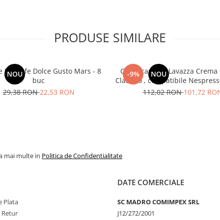
PRODUSE SIMILARE
e Nescafe Dolce Gusto Mars - 8
Cafea capsule Lavazza Crema 
NOU
-9%
NOU
buc
Classico , compatibile Nespress
29,38 RON
22,53 RON
112,02 RON
101,72 RO
la mai multe in
Politica de Confidentialitate
DATE COMERCIALE
 Plata
SC MADRO COMIMPEX SRL
e Retur
J12/272/2001