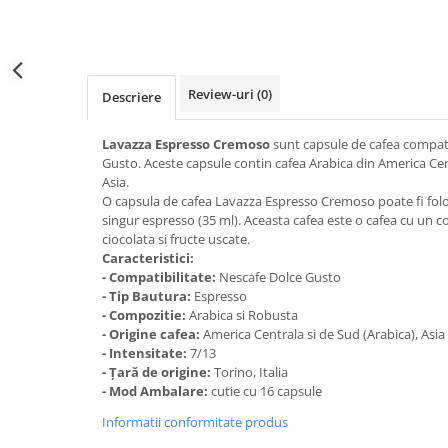
Distribuie
pe
Facebook
Review-uri
(0)
Descriere
Lavazza Espresso Cremoso
sunt capsule de cafea compati
Gusto. Aceste capsule contin cafea Arabica din America Cen
Asia.
O capsula de cafea Lavazza Espresso Cremoso poate fi fol
singur espresso (35 ml). Aceasta cafea este o cafea cu un co
ciocolata si fructe uscate.
Caracteristici:
- Compatibilitate:
Nescafe Dolce Gusto
- Tip Bautura:
Espresso
- Compozitie:
Arabica si Robusta
- Origine cafea:
America Centrala si de Sud (Arabica), Asia
- Intensitate:
7/13
- Țară de origine:
Torino, Italia
- Mod Ambalare:
cutie cu 16 capsule
Informatii conformitate produs