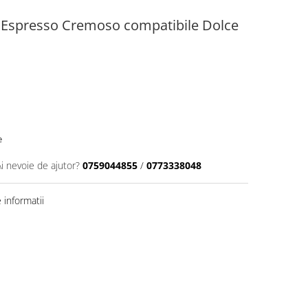
 Espresso Cremoso compatibile Dolce
e
Ai nevoie de ajutor?
0759044855
/
0773338048
informatii