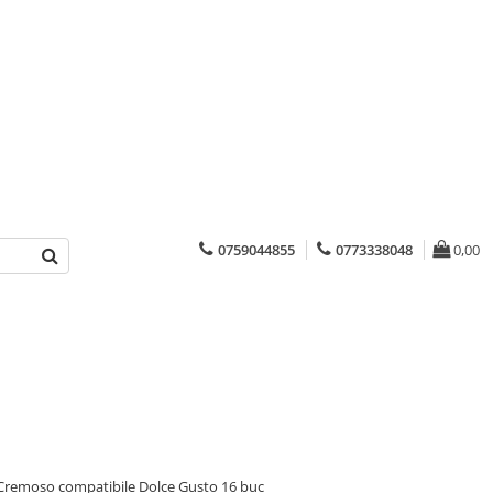
0759044855
0773338048
0,00
 Cremoso compatibile Dolce Gusto 16 buc