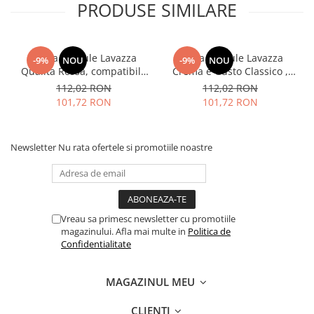
PRODUSE SIMILARE
Cafea capsule Lavazza
Cafea capsule Lavazza
-9%
NOU
-9%
NOU
Qualita Rossa, compatibile
Crema e Gusto Classico ,
Nespresso, 80 buc
compatibile Nespresso, 80
112,02 RON
112,02 RON
buc
101,72 RON
101,72 RON
Newsletter
Nu rata ofertele si promotiile noastre
Vreau sa primesc newsletter cu promotiile
magazinului. Afla mai multe in
Politica de
Confidentialitate
MAGAZINUL MEU
CLIENTI