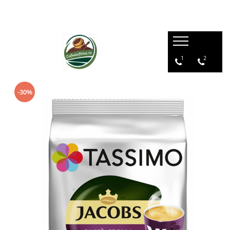
1
2
-30%