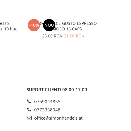
resso
GIMOKA DOLCE GUSTO ESPRESSO
Tassimo M
-16%
NOU
-19%
o, 10 buc
CREMOSO 16 CAPS
25,00 RON
21,00 RON
3
SUPORT CLIENTI
08.00-17.00
0759044855
0773338048
office@simonhandels.at