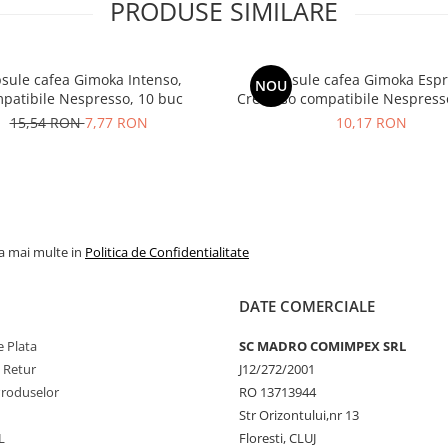
PRODUSE SIMILARE
sule cafea Gimoka Intenso,
Capsule cafea Gimoka Esp
NOU
patibile Nespresso, 10 buc
Cremoso compatibile Nespress
15,54 RON
7,77 RON
10,17 RON
la mai multe in
Politica de Confidentialitate
DATE COMERCIALE
 Plata
SC MADRO COMIMPEX SRL
e Retur
J12/272/2001
Produselor
RO 13713944
Str Orizontului,nr 13
L
Floresti, CLUJ