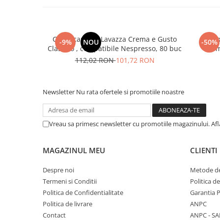
Cafea capsule Lavazza Crema e Gusto
Cap
-9%
NOU
-50%
Classico , compatibile Nespresso, 80 buc
Com
112,02 RON
101,72 RON
Newsletter
Nu rata ofertele si promotiile noastre
Vreau sa primesc newsletter cu promotiile magazinului. Af
MAGAZINUL MEU
CLIENTI
Despre noi
Metode de
Termeni si Conditii
Politica d
Politica de Confidentialitate
Garantia 
Politica de livrare
ANPC
Contact
ANPC - SA