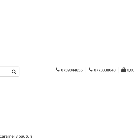
0759044855
0773338048
0,00
Caramel 8 bauturi