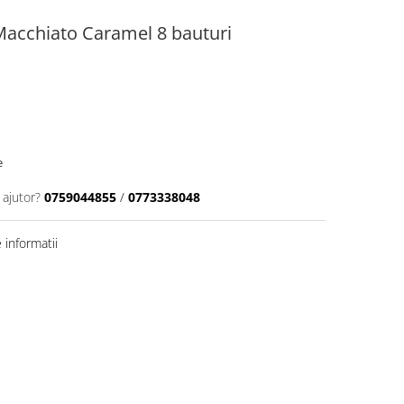
Macchiato Caramel 8 bauturi
e
 ajutor?
0759044855
/
0773338048
informatii