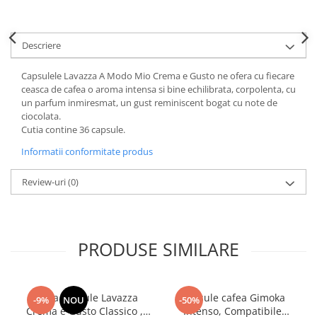
Descriere
Capsulele Lavazza A Modo Mio Crema e Gusto ne ofera cu fiecare
ceasca de cafea o aroma intensa si bine echilibrata, corpolenta, cu
un parfum inmiresmat, un gust reminiscent bogat cu note de
ciocolata.
Cutia contine 36 capsule.
Informatii conformitate produs
Review-uri
(0)
PRODUSE SIMILARE
Cafea capsule Lavazza
Capsule cafea Gimoka
-9%
NOU
-50%
Crema e Gusto Classico ,
Intenso, Compatibile