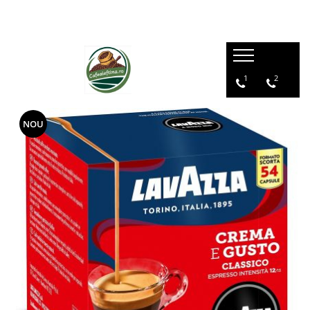
1
2
NOU