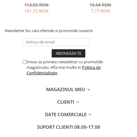
compatibile Nespresso, 80
Nespresso, 10 buc
112,02 RON
15,54 RON
buc
101,72 RON
7,77 RON
Newsletter
Nu rata ofertele si promotiile noastre
Vreau sa primesc newsletter cu promotiile
magazinului. Afla mai multe in
Politica de
Confidentialitate
MAGAZINUL MEU
CLIENTI
DATE COMERCIALE
SUPORT CLIENTI
08.00-17.00