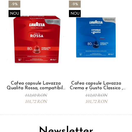
-9%
-9%
NOU
NOU
Cafea capsule Lavazza
Cafea capsule Lavazza
Qualita Rossa, compatibile
Crema e Gusto Classico ,
Nespresso, 80 buc
compatibile Nespresso, 80
112,02 RON
112,02 RON
buc
101,72 RON
101,72 RON
Newsletter