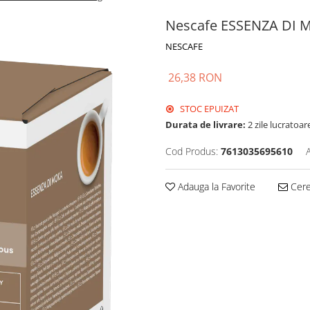
Nescafe ESSENZA DI M
NESCAFE
26,38 RON
STOC EPUIZAT
Durata de livrare:
2 zile lucratoar
Cod Produs:
7613035695610
Adauga la Favorite
Cere 