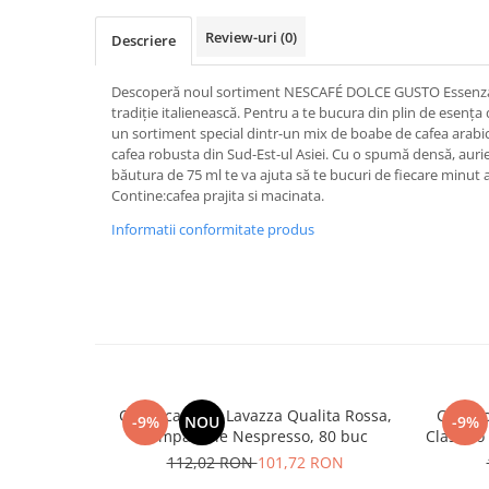
Review-uri
(0)
Descriere
Descoperă noul sortiment NESCAFÉ DOLCE GUSTO Essenza 
tradiţie italienească. Pentru a te bucura din plin de esenţ
un sortiment special dintr-un mix de boabe de cafea arabic
cafea robusta din Sud-Est-ul Asiei. Cu o spumă densă, auri
băutura de 75 ml te va ajuta să te bucuri de fiecare minut a
Contine:cafea prajita si macinata.
Informatii conformitate produs
Cafea capsule Lavazza Qualita Rossa,
Cafea 
-9%
NOU
-9%
compatibile Nespresso, 80 buc
Classico
112,02 RON
101,72 RON