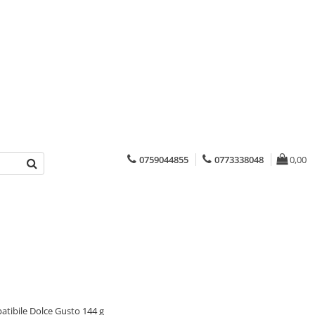
0759044855
0773338048
0,00
ibile Dolce Gusto 144 g