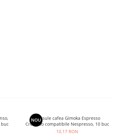
nso,
Capsule cafea Gimoka Espresso
GIMOKA
NOU
-16%
 buc
Cremoso compatibile Nespresso, 10 buc
10,17 RON
2