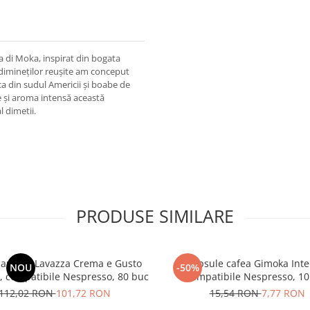
di Moka, inspirat din bogata
a dimineţilor reuşite am conceput
a din sudul Americii şi boabe de
e şi aroma intensă această
l dimetii.
PRODUSE SIMILARE
capsule Lavazza Crema e Gusto
Capsule cafea Gimoka Inte
NOU
-50%
 , compatibile Nespresso, 80 buc
Compatibile Nespresso, 10
112,02 RON
101,72 RON
15,54 RON
7,77 RON