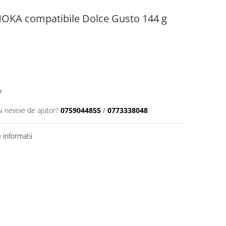
OKA compatibile Dolce Gusto 144 g
e
Ai nevoie de ajutor?
0759044855
/
0773338048
informatii