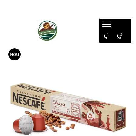
1
2
NOU