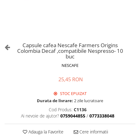
Capsule cafea Nescafe Farmers Origins
Colombia Decaf ,compatibile Nespresso- 10
buc
NESCAFE
25,45 RON
STOC EPUIZAT
Durata de livrare:
2 zile lucratoare
Cod Produs:
C1136
Ai nevoie de ajutor?
0759044855
/
0773338048
Adauga la Favorite
Cere informatii