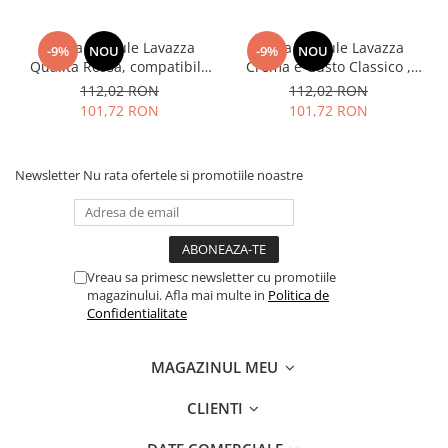
Cafea capsule Lavazza
Cafea capsule Lavazza
-9%
NOU
-9%
NOU
Qualita Rossa, compatibile
Crema e Gusto Classico ,
Nespresso, 80 buc
compatibile Nespresso, 80
112,02 RON
112,02 RON
buc
101,72 RON
101,72 RON
Newsletter
Nu rata ofertele si promotiile noastre
Vreau sa primesc newsletter cu promotiile
magazinului. Afla mai multe in
Politica de
Confidentialitate
MAGAZINUL MEU
CLIENTI