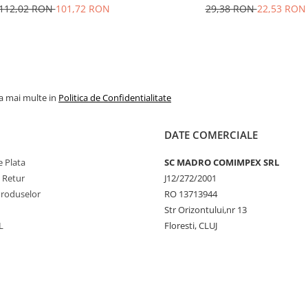
112,02 RON
101,72 RON
29,38 RON
22,53 RON
la mai multe in
Politica de Confidentialitate
DATE COMERCIALE
 Plata
SC MADRO COMIMPEX SRL
e Retur
J12/272/2001
Produselor
RO 13713944
Str Orizontului,nr 13
L
Floresti, CLUJ