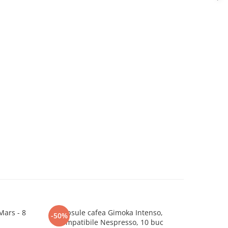
Mars - 8
Capsule cafea Gimoka Intenso,
Capsul
-50%
NOU
Compatibile Nespresso, 10 buc
Cremoso co