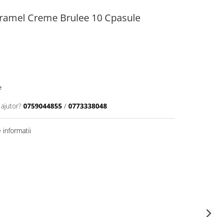
ramel Creme Brulee 10 Cpasule
e
 ajutor?
0759044855
/
0773338048
informatii