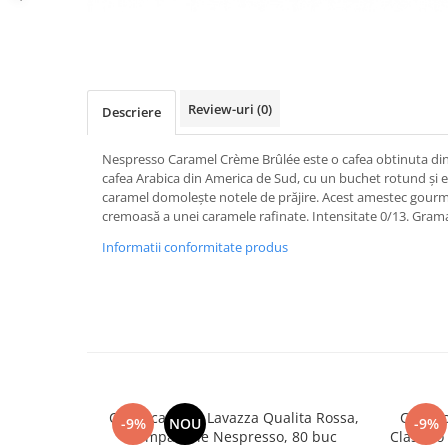
Distribuie
pe
Facebook
Review-uri
(0)
Descriere
Nespresso Caramel Crème Brûlée este o cafea obtinuta din
cafea Arabica din America de Sud, cu un buchet rotund şi ec
caramel domoleşte notele de prăjire. Acest amestec gourm
cremoasă a unei caramele rafinate. Intensitate 0/13. Grama
Informatii conformitate produs
Cafea capsule Lavazza Qualita Rossa,
Cafea 
-9%
NOU
-9%
compatibile Nespresso, 80 buc
Classico