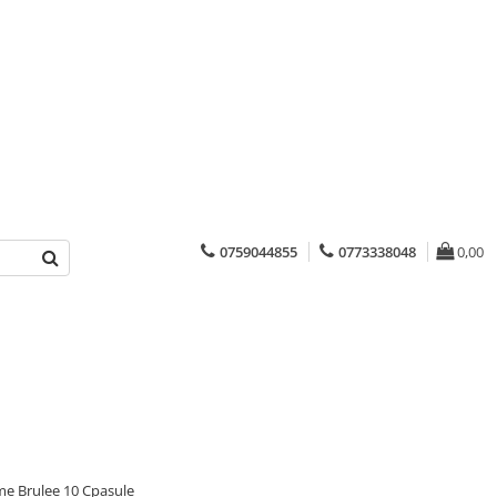
0759044855
0773338048
0,00
e Brulee 10 Cpasule