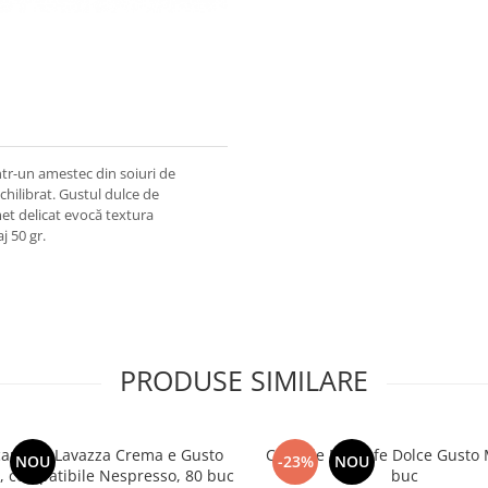
tr-un amestec din soiuri de
hilibrat. Gustul dulce de
et delicat evocă textura
j 50 gr.
PRODUSE SIMILARE
capsule Lavazza Crema e Gusto
Capsule Nescafe Dolce Gusto 
NOU
-23%
NOU
 , compatibile Nespresso, 80 buc
buc