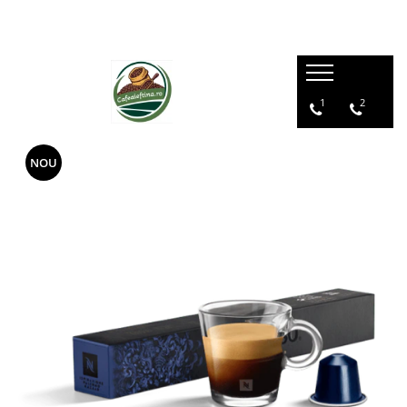
1
2
NOU