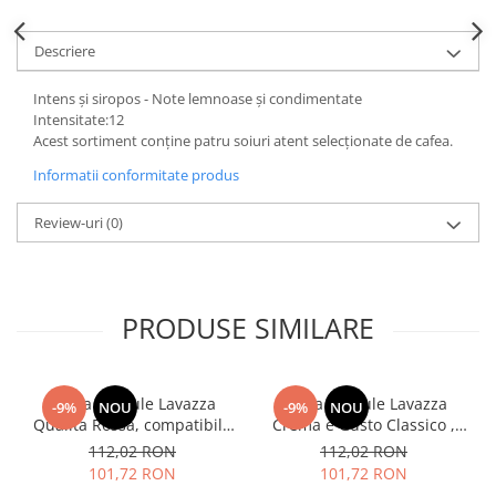
Descriere
Intens și siropos - Note lemnoase și condimentate
Intensitate:12
Acest sortiment conține patru soiuri atent selecționate de cafea.
Informatii conformitate produs
Review-uri
(0)
PRODUSE SIMILARE
Cafea capsule Lavazza
Cafea capsule Lavazza
-9%
NOU
-9%
NOU
Qualita Rossa, compatibile
Crema e Gusto Classico ,
Nespresso, 80 buc
compatibile Nespresso, 80
112,02 RON
112,02 RON
buc
101,72 RON
101,72 RON