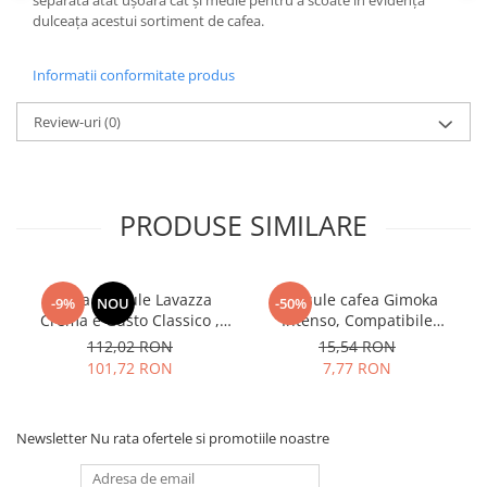
separată atât ușoară cât și medie pentru a scoate în evidență
dulceața acestui sortiment de cafea.
Informatii conformitate produs
Review-uri
(0)
PRODUSE SIMILARE
Cafea capsule Lavazza
Capsule cafea Gimoka
-9%
NOU
-50%
Crema e Gusto Classico ,
Intenso, Compatibile
compatibile Nespresso, 80
Nespresso, 10 buc
112,02 RON
15,54 RON
buc
101,72 RON
7,77 RON
Newsletter
Nu rata ofertele si promotiile noastre