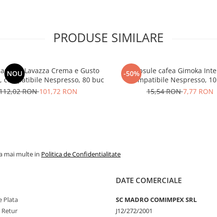
PRODUSE SIMILARE
capsule Lavazza Crema e Gusto
Capsule cafea Gimoka Inte
NOU
-50%
 , compatibile Nespresso, 80 buc
Compatibile Nespresso, 10
112,02 RON
101,72 RON
15,54 RON
7,77 RON
la mai multe in
Politica de Confidentialitate
DATE COMERCIALE
 Plata
SC MADRO COMIMPEX SRL
e Retur
J12/272/2001