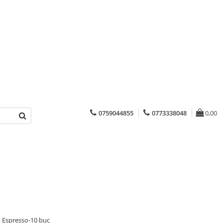
0759044855
0773338048
0,00
a Espresso-10 buc