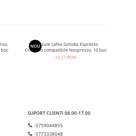
nso,
Capsule cafea Gimoka Espresso
GIMOKA
NOU
-16%
 buc
Cremoso compatibile Nespresso, 10 buc
10,17 RON
2
SUPORT CLIENTI
08.00-17.00
0759044855
0773338048