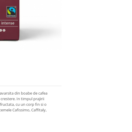
savarsita din boabe de cafea
restere. In timpul prajirii
ructata, cu un corp fin si o
temele Cafissimo, Caffitaly,