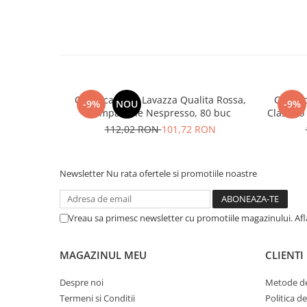
Cafea capsule Lavazza Qualita Rossa,
Cafea 
-9%
NOU
-9%
compatibile Nespresso, 80 buc
Classico
112,02 RON
101,72 RON
Newsletter
Nu rata ofertele si promotiile noastre
Vreau sa primesc newsletter cu promotiile magazinului. Af
MAGAZINUL MEU
CLIENTI
Despre noi
Metode de
Termeni si Conditii
Politica d