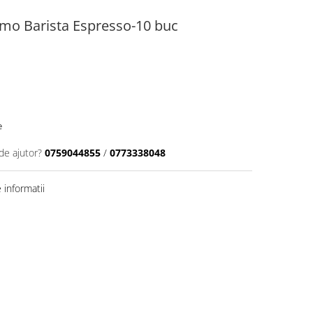
imo Barista Espresso-10 buc
e
de ajutor?
0759044855
/
0773338048
informatii