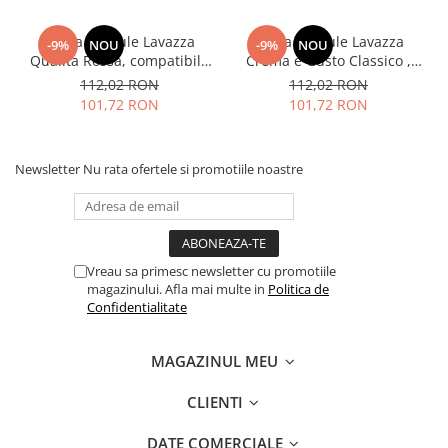
Cafea capsule Lavazza
Cafea capsule Lavazza
-9%
NOU
-9%
NOU
Qualita Rossa, compatibile
Crema e Gusto Classico ,
Nespresso, 80 buc
compatibile Nespresso, 80
112,02 RON
112,02 RON
buc
101,72 RON
101,72 RON
Newsletter
Nu rata ofertele si promotiile noastre
Vreau sa primesc newsletter cu promotiile
magazinului. Afla mai multe in
Politica de
Confidentialitate
MAGAZINUL MEU
CLIENTI
DATE COMERCIALE