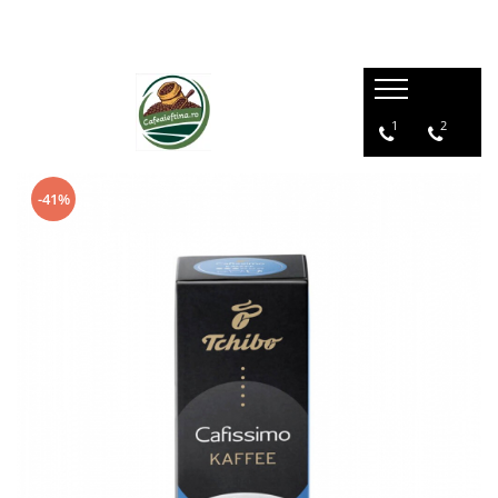
1
2
-41%