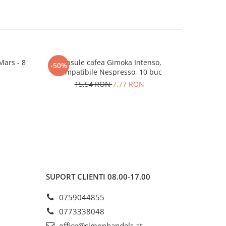
Mars - 8
Capsule cafea Gimoka Intenso,
Capsul
-50%
NOU
Compatibile Nespresso, 10 buc
Cremoso co
15,54 RON
7,77 RON
SUPORT CLIENTI
08.00-17.00
0759044855
0773338048
office@simonhandels.at