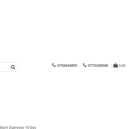
0759044855
0773338048
0,00
dium Espresso 16 buc