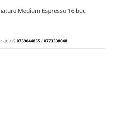
gnature Medium Espresso 16 buc
e ajutor?
0759044855
/
0773338048