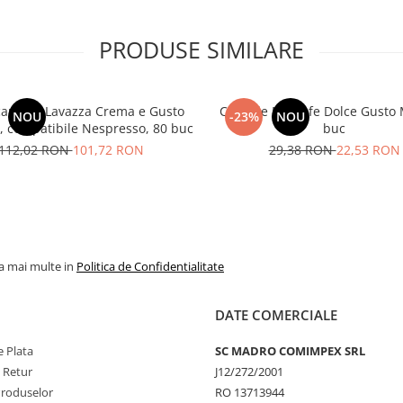
PRODUSE SIMILARE
capsule Lavazza Crema e Gusto
Capsule Nescafe Dolce Gusto 
NOU
-23%
NOU
 , compatibile Nespresso, 80 buc
buc
112,02 RON
101,72 RON
29,38 RON
22,53 RON
la mai multe in
Politica de Confidentialitate
DATE COMERCIALE
 Plata
SC MADRO COMIMPEX SRL
e Retur
J12/272/2001
Produselor
RO 13713944