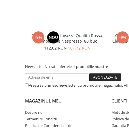
Cafea capsule Lavazza Qualita Rossa,
Cafea 
-9%
NOU
-9%
compatibile Nespresso, 80 buc
Classico
112,02 RON
101,72 RON
Newsletter
Nu rata ofertele si promotiile noastre
Vreau sa primesc newsletter cu promotiile magazinului. Af
MAGAZINUL MEU
CLIENTI
Despre noi
Metode de
Termeni si Conditii
Politica d
Politica de Confidentialitate
Garantia 