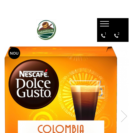
1
2
NOU