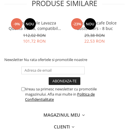
PRODUSE SIMILARE
Cafea capsule Lavazza
Capsule Nescafe Dolce
-9%
NOU
-23%
NOU
Qualita Rossa, compatibile
Gusto Mars - 8 buc
Nespresso, 80 buc
112,02 RON
29,38 RON
101,72 RON
22,53 RON
Newsletter
Nu rata ofertele si promotiile noastre
Vreau sa primesc newsletter cu promotiile
magazinului. Afla mai multe in
Politica de
Confidentialitate
MAGAZINUL MEU
CLIENTI