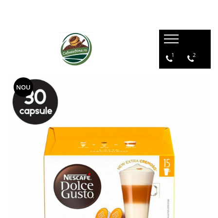
1
2
NOU