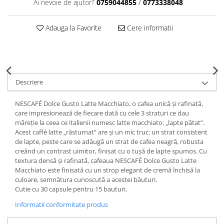
Ai nevoie de ajutor?
0759044855
/
0773338048
Adauga la Favorite
Cere informatii
Descriere
NESCAFÉ Dolce Gusto Latte Macchiato, o cafea unică și rafinată,
care impresionează de fiecare dată cu cele 3 straturi ce dau
măreție la ceea ce italienii numesc latte macchiato: „lapte pătat”.
Acest caffé latte „răsturnat” are și un mic truc: un strat consistent
de lapte, peste care se adăugă un strat de cafea neagră, robusta
creând un contrast uimitor, finisat cu o tușă de lapte spumos. Cu
textura densă și rafinată, cafeaua NESCAFÉ Dolce Gusto Latte
Macchiato este finisată cu un strop elegant de cremă închisă la
culoare, semnătura cunoscută a acestei băuturi.
Cutie cu 30 capsule pentru 15 bauturi.
Informatii conformitate produs