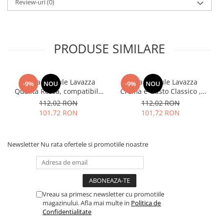
Review-uri
(0)
PRODUSE SIMILARE
Cafea capsule Lavazza
Cafea capsule Lavazza
-9%
NOU
-9%
NOU
Qualita Rossa, compatibile
Crema e Gusto Classico ,
Nespresso, 80 buc
compatibile Nespresso, 80
112,02 RON
112,02 RON
buc
101,72 RON
101,72 RON
Newsletter
Nu rata ofertele si promotiile noastre
Vreau sa primesc newsletter cu promotiile
magazinului. Afla mai multe in
Politica de
Confidentialitate