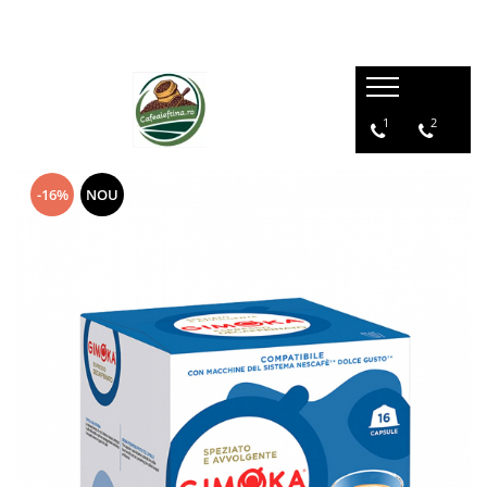
1
2
-16%
NOU