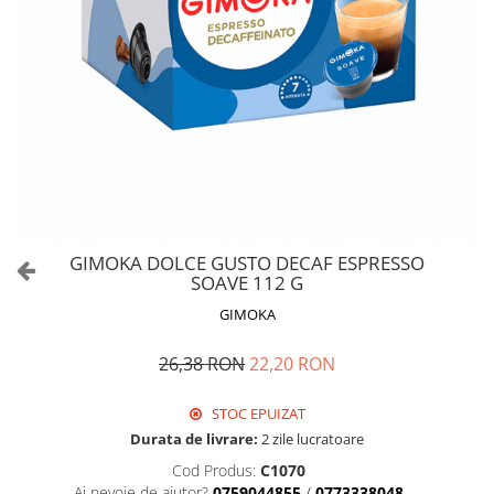
GIMOKA DOLCE GUSTO DECAF ESPRESSO
SOAVE 112 G
GIMOKA
26,38 RON
22,20 RON
STOC EPUIZAT
Durata de livrare:
2 zile lucratoare
Cod Produs:
C1070
Ai nevoie de ajutor?
0759044855
/
0773338048