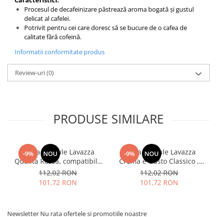
Caracteristici:
Procesul de decafeinizare păstrează aroma bogată și gustul
delicat al cafelei.
Potrivit pentru cei care doresc să se bucure de o cafea de
calitate fără cofeină.
Informatii conformitate produs
Review-uri
(0)
PRODUSE SIMILARE
Cafea capsule Lavazza
Cafea capsule Lavazza
-9%
NOU
-9%
NOU
Qualita Rossa, compatibile
Crema e Gusto Classico ,
Nespresso, 80 buc
compatibile Nespresso, 80
112,02 RON
112,02 RON
buc
101,72 RON
101,72 RON
Newsletter
Nu rata ofertele si promotiile noastre