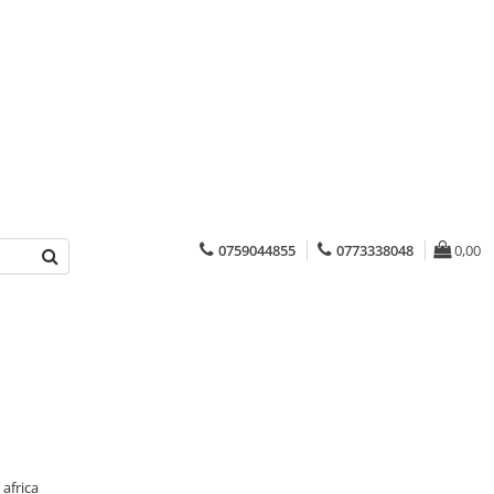
0759044855
0773338048
0,00
africa