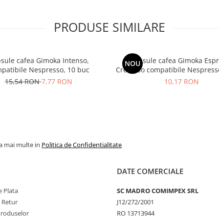
PRODUSE SIMILARE
sule cafea Gimoka Intenso,
Capsule cafea Gimoka Esp
NOU
patibile Nespresso, 10 buc
Cremoso compatibile Nespress
15,54 RON
7,77 RON
10,17 RON
la mai multe in
Politica de Confidentialitate
DATE COMERCIALE
 Plata
SC MADRO COMIMPEX SRL
e Retur
J12/272/2001
Produselor
RO 13713944