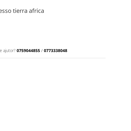
so tierra africa
e ajutor?
0759044855
/
0773338048