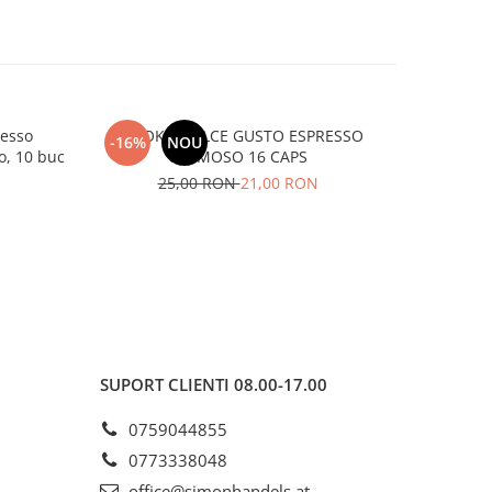
resso
GIMOKA DOLCE GUSTO ESPRESSO
Tassimo M
-16%
NOU
-19%
o, 10 buc
CREMOSO 16 CAPS
25,00 RON
21,00 RON
3
SUPORT CLIENTI
08.00-17.00
0759044855
0773338048
office@simonhandels.at