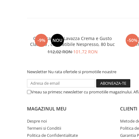
Cafea capsule Lavazza Crema e Gusto
Cap
-9%
NOU
-50%
Classico , compatibile Nespresso, 80 buc
Com
112,02 RON
101,72 RON
Newsletter
Nu rata ofertele si promotiile noastre
Vreau sa primesc newsletter cu promotiile magazinului. Af
MAGAZINUL MEU
CLIENTI
Despre noi
Metode de
Termeni si Conditii
Politica d
Politica de Confidentialitate
Garantia 