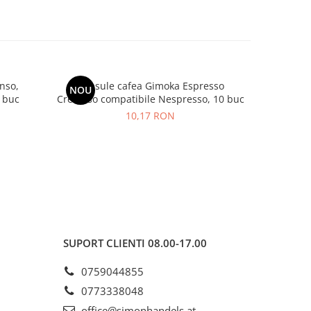
nso,
Capsule cafea Gimoka Espresso
GIMOKA
NOU
-16%
 buc
Cremoso compatibile Nespresso, 10 buc
10,17 RON
2
SUPORT CLIENTI
08.00-17.00
0759044855
0773338048
office@simonhandels.at