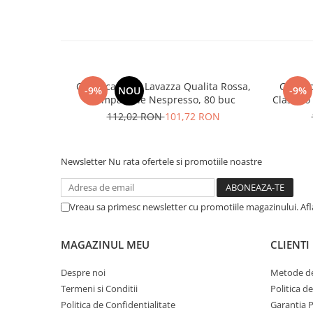
Cafea capsule Lavazza Qualita Rossa,
Cafea 
-9%
NOU
-9%
compatibile Nespresso, 80 buc
Classico
112,02 RON
101,72 RON
Newsletter
Nu rata ofertele si promotiile noastre
Vreau sa primesc newsletter cu promotiile magazinului. Af
MAGAZINUL MEU
CLIENTI
Despre noi
Metode de
Termeni si Conditii
Politica d
Politica de Confidentialitate
Garantia 