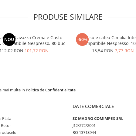
PRODUSE SIMILARE
capsule Lavazza Crema e Gusto
Capsule cafea Gimoka Inte
NOU
-50%
 , compatibile Nespresso, 80 buc
Compatibile Nespresso, 10
112,02 RON
101,72 RON
15,54 RON
7,77 RON
la mai multe in
Politica de Confidentialitate
DATE COMERCIALE
 Plata
SC MADRO COMIMPEX SRL
e Retur
J12/272/2001
Produselor
RO 13713944