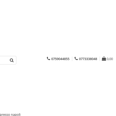
0759044855
0773338048
0,00
presso napoli