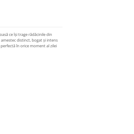
oasă ce își trage rădăcinile din
amestec distinct, bogat și intens
d perfectă în orice moment al zilei