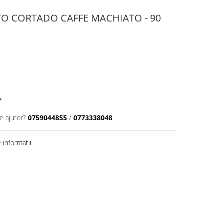
O CORTADO CAFFE MACHIATO - 90
e
e ajutor?
0759044855
/
0773338048
informatii