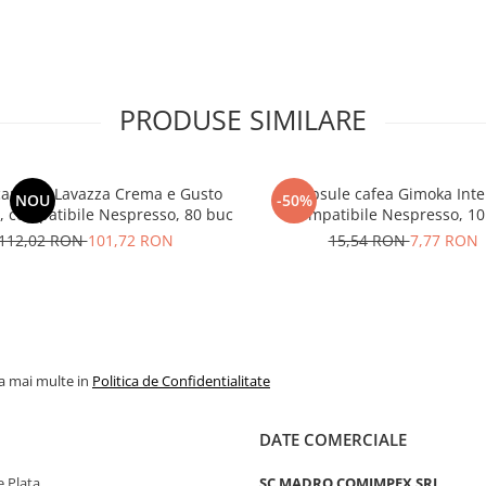
PRODUSE SIMILARE
capsule Lavazza Crema e Gusto
Capsule cafea Gimoka Inte
NOU
-50%
 , compatibile Nespresso, 80 buc
Compatibile Nespresso, 10
112,02 RON
101,72 RON
15,54 RON
7,77 RON
la mai multe in
Politica de Confidentialitate
DATE COMERCIALE
 Plata
SC MADRO COMIMPEX SRL