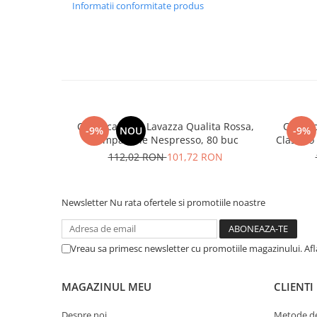
Informatii conformitate produs
Cafea capsule Lavazza Qualita Rossa,
Cafea 
-9%
NOU
-9%
compatibile Nespresso, 80 buc
Classico
112,02 RON
101,72 RON
Newsletter
Nu rata ofertele si promotiile noastre
Vreau sa primesc newsletter cu promotiile magazinului. Af
MAGAZINUL MEU
CLIENTI
Despre noi
Metode de