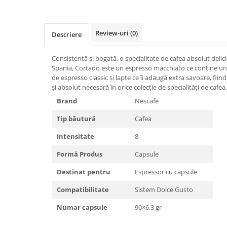
pe
Facebook
Review-uri
(0)
Descriere
Consistentă și bogată, o specialitate de cafea absolut delici
Spania, Cortado este un espresso macchiato ce conține un 
de espresso classic și lapte ce îi adaugă extra savoare, fiin
și absolut necesară în orice colecție de specialități de cafea.
Brand
Nescafe
Tip băutură
Cafea
Intensitate
8
Formă Produs
Capsule
Destinat pentru
Espressor cu capsule
Compatibilitate
Sistem Dolce Gusto
Numar capsule
90×6,3 gr