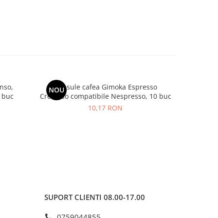
nso,
Capsule cafea Gimoka Espresso
GIMOKA
NOU
-16%
 buc
Cremoso compatibile Nespresso, 10 buc
10,17 RON
2
SUPORT CLIENTI
08.00-17.00
0759044855