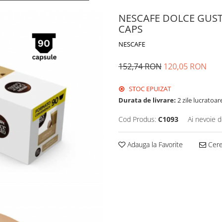
NESCAFE DOLCE GUST
CAPS
NESCAFE
152,74 RON
120,05 RON
STOC EPUIZAT
Durata de livrare:
2 zile lucratoar
Cod Produs:
C1093
Ai nevoie d
Adauga la Favorite
Cere 