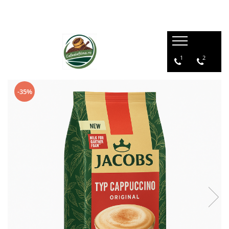
1
2
-35%