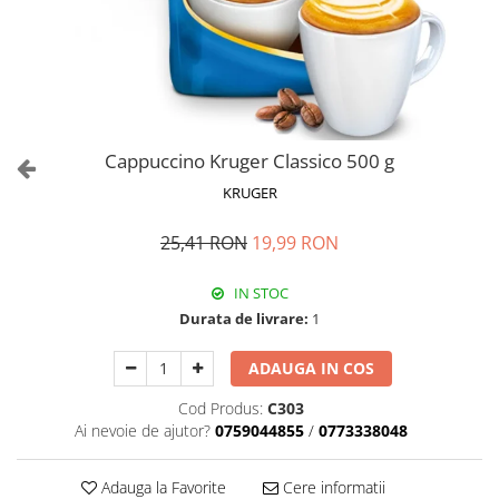
Cappuccino Kruger Classico 500 g
KRUGER
25,41 RON
19,99 RON
IN STOC
Durata de livrare:
1
ADAUGA IN COS
Cod Produs:
C303
Ai nevoie de ajutor?
0759044855
/
0773338048
Adauga la Favorite
Cere informatii