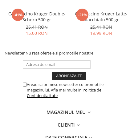
Cappuccino Kruger Double-
Cappuccino Kruger Latte-
-41%
-21%
Schoko 500 gr
Macchiato 500 gr
25,41 RON
25,41 RON
15,00 RON
19,99 RON
Newsletter
Nu rata ofertele si promotiile noastre
Vreau sa primesc newsletter cu promotiile
magazinului. Afla mai multe in
Politica de
Confidentialitate
MAGAZINUL MEU
CLIENTI
DATE COMERCIALE