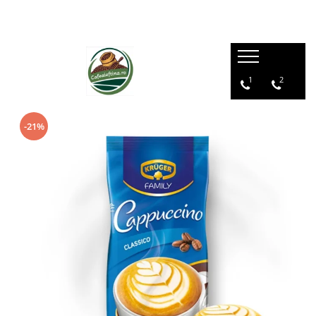
1
2
-21%