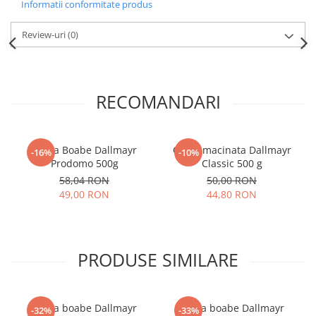
Informatii conformitate produs
Review-uri
(0)
RECOMANDARI
Cafea Boabe Dallmayr
Cafea macinata Dallmayr
-16%
-10%
Prodomo 500g
Classic 500 g
58,04 RON
50,00 RON
49,00 RON
44,80 RON
PRODUSE SIMILARE
Cafea boabe Dallmayr
Cafea boabe Dallmayr
-32%
-33%