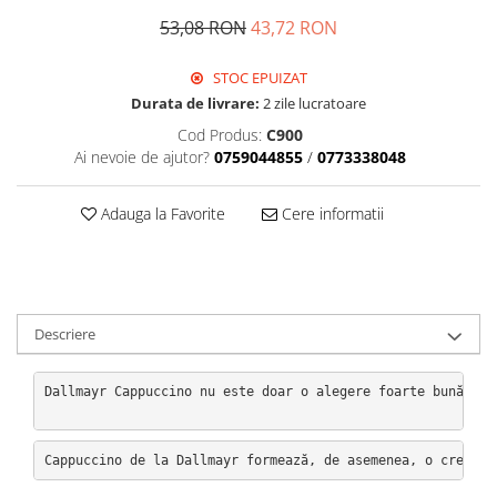
53,08 RON
43,72 RON
STOC EPUIZAT
Durata de livrare:
2 zile lucratoare
Cod Produs:
C900
Ai nevoie de ajutor?
0759044855
/
0773338048
Adauga la Favorite
Cere informatii
Descriere
Dallmayr Cappuccino nu este doar o alegere foarte bună în 
Cappuccino de la Dallmayr formează, de asemenea, o cremă f