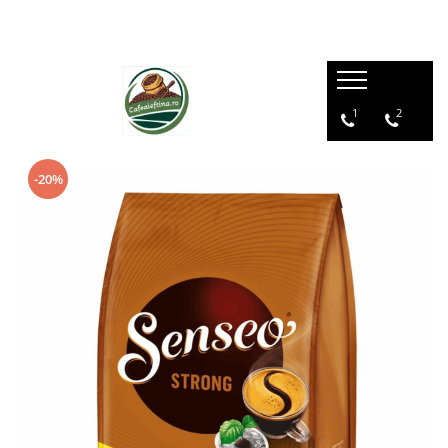
1
2
-20%