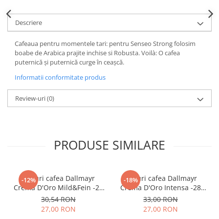
Descriere
Cafeaua pentru momentele tari: pentru Senseo Strong folosim
boabe de Arabica prajite inchise si Robusta.
Voilà: O cafea
puternică și puternică curge în ceașcă.
Informatii conformitate produs
Review-uri
(0)
PRODUSE SIMILARE
Paduri cafea Dallmayr
Paduri cafea Dallmayr
-12%
-18%
Crema D'Oro Mild&Fein -28
Crema D'Oro Intensa -28
buc
buc
30,54 RON
33,00 RON
27,00 RON
27,00 RON