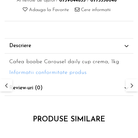
Ai nevoie de ajutor?
0759044855
/
0773338048
Adauga la Favorite
Cere informatii
Descriere
Cafea boabe Carousel daily cup crema, 1kg
Informatii conformitate produs
Review-uri
(0)
PRODUSE SIMILARE