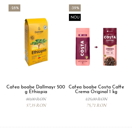
-28%
-39%
NOU
Cafea boabe Dallmayr 500
Cafea boabe Costa Caffe
g Ethiopia
Crema Original 1 kg
80,00 RON
125,00 RON
57,35 RON
75,71 RON