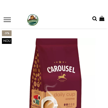
-9%
NOU