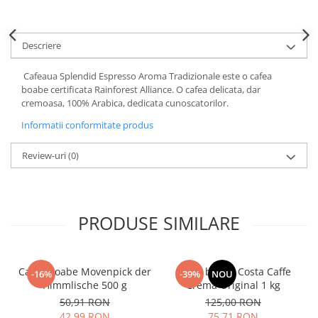
Descriere
Cafeaua Splendid Espresso Aroma Tradizionale este o cafea
boabe certificata Rainforest Alliance. O cafea delicata, dar
cremoasa, 100% Arabica, dedicata cunoscatorilor.
Informatii conformitate produs
Review-uri
(0)
PRODUSE SIMILARE
Cafea boabe Movenpick der
Cafea boabe Costa Caffe
-16%
-39%
NOU
Himmlische 500 g
Crema Original 1 kg
50,91 RON
125,00 RON
42,99 RON
75,71 RON