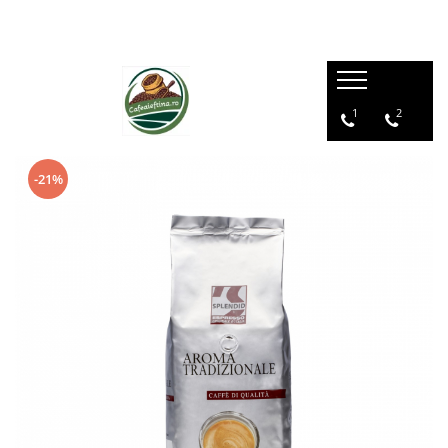
1
2
-21%