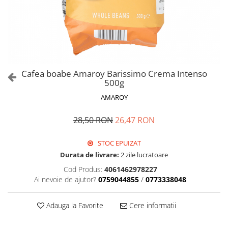
Cafea boabe Amaroy Barissimo Crema Intenso
500g
AMAROY
28,50 RON
26,47 RON
STOC EPUIZAT
Durata de livrare:
2 zile lucratoare
Cod Produs:
4061462978227
Ai nevoie de ajutor?
0759044855
/
0773338048
Adauga la Favorite
Cere informatii