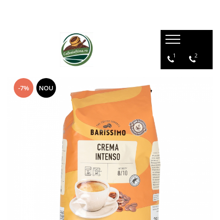
1
2
-7%
NOU