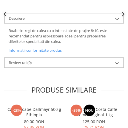
Descriere
Boabe intregi de cafea cu o intensitate de prajire 8/10, este
recomandat pentru espressoare. Ideal pentru prepararea
diferitelor specialitati din cafea.
Informatii conformitate produs
Review-uri
(0)
PRODUSE SIMILARE
Cafea boabe Dallmayr 500 g
Cafea boabe Costa Caffe
-28%
-39%
NOU
Ethiopia
Crema Original 1 kg
80,00 RON
125,00 RON
57,35 RON
75,71 RON