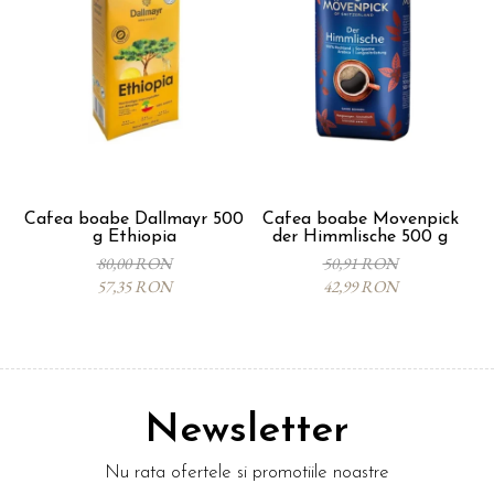
Cafea boabe Dallmayr 500
Cafea boabe Movenpick
C
g Ethiopia
der Himmlische 500 g
80,00 RON
50,91 RON
57,35 RON
42,99 RON
Newsletter
Nu rata ofertele si promotiile noastre