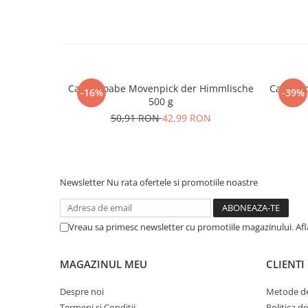
Cafea boabe Movenpick der Himmlische
Cafea b
-16%
-39%
500 g
50,91 RON
42,99 RON
Newsletter
Nu rata ofertele si promotiile noastre
Vreau sa primesc newsletter cu promotiile magazinului. Af
MAGAZINUL MEU
CLIENTI
Despre noi
Metode de
Termeni si Conditii
Politica d