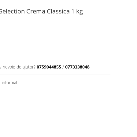
election Crema Classica 1 kg
Ai nevoie de ajutor?
0759044855
/
0773338048
informatii