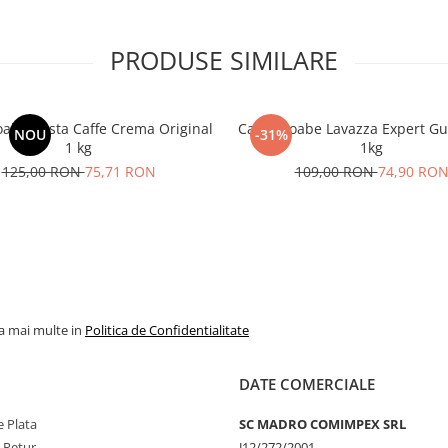
PRODUSE SIMILARE
oabe Costa Caffe Crema Original
Cafea boabe Lavazza Expert Gu
NOU
-31%
1 kg
1kg
125,00 RON
75,71 RON
109,00 RON
74,90 RO
la mai multe in
Politica de Confidentialitate
DATE COMERCIALE
 Plata
SC MADRO COMIMPEX SRL
e Retur
J12/272/2001