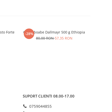
sto Forte
Cafea boabe Dallmayr 500 g Ethiopia
Cafea bo
-28%
-31%
80,00 RON
57,35 RON
N
1
SUPORT CLIENTI
08.00-17.00
0759044855