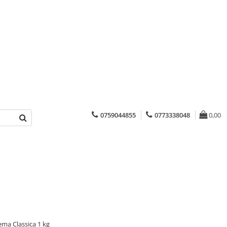
0759044855
0773338048
0,00
ma Classica 1 kg