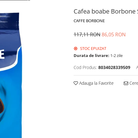
Cafea boabe Borbone S
CAFFE BORBONE
117,11 RON
86,05 RON
STOC EPUIZAT
Durata de livrare:
1-2 zile
Cod Produs:
8034028339509
Adauga la Favorite
Cere 