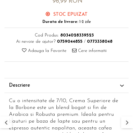
96,99 RON
STOC EPUIZAT
Durata de livrare:
1-2 zile
Cod Produs:
8034028339523
Ai nevoie de ajutor?
0759044855
/
0773338048
Adauga la Favorite
Cere informatii
Descriere
Cu o intensitate de 7/10, Crema Superiore de
la Borbone este un blend bogat si fin de
Arabica si Robusta premium. Ideala pentru
bauturi pe baza de lapte sau pentru un
espresso autentic napolitan, aceasta cafea