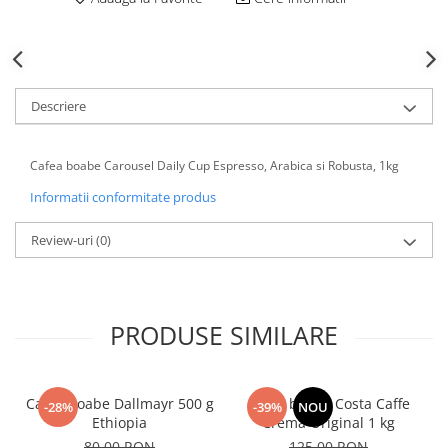
Descriere
Cafea boabe Carousel Daily Cup Espresso, Arabica si Robusta, 1kg
Informatii conformitate produs
Review-uri
(0)
PRODUSE SIMILARE
Cafea boabe Dallmayr 500 g
Cafea boabe Costa Caffe
-28%
-39%
NOU
Ethiopia
Crema Original 1 kg
80,00 RON
125,00 RON