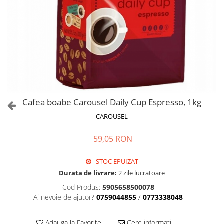
Cafea boabe Carousel Daily Cup Espresso, 1kg
CAROUSEL
59,05 RON
STOC EPUIZAT
Durata de livrare:
2 zile lucratoare
Cod Produs:
5905658500078
Ai nevoie de ajutor?
0759044855
/
0773338048
Adauga la Favorite
Cere informatii