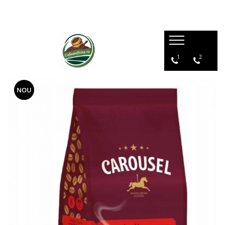
1
2
NOU