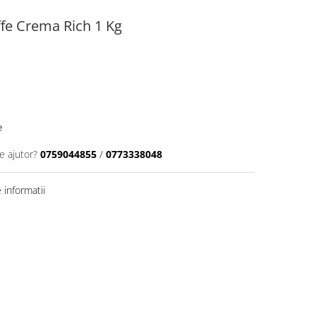
fe Crema Rich 1 Kg
e
e ajutor?
0759044855
/
0773338048
informatii