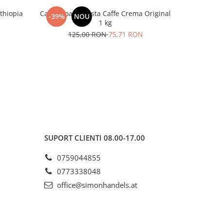
thiopia
Cafea boabe Costa Caffe Crema Original
Cafea bo
-39%
NOU
-31%
1 kg
125,00 RON
75,71 RON
1
SUPORT CLIENTI
08.00-17.00
0759044855
0773338048
office@simonhandels.at