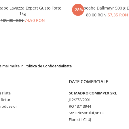
oabe Lavazza Expert Gusto Forte
Cafea boabe Dallmayr 500 g E
-28%
1kg
80,00 RON
57,35 RON
109,00 RON
74,90 RON
la mai multe in
Politica de Confidentialitate
DATE COMERCIALE
 Plata
SC MADRO COMIMPEX SRL
e Retur
J12/272/2001
Produselor
RO 13713944
Str Orizontului,nr 13
L
Floresti, CLUJ