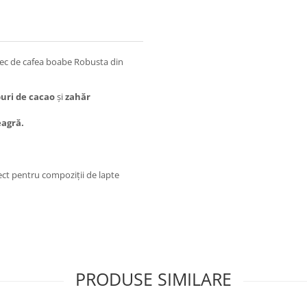
ec de cafea boabe Robusta din
uri de cacao
și
zahăr
eagră.
ect pentru compoziții de lapte
PRODUSE SIMILARE