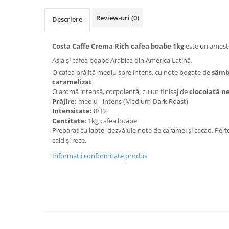
Review-uri
(0)
Descriere
Costa Caffe Crema Rich cafea boabe 1kg
este un amest
Asia și cafea boabe Arabica din America Latină.
O cafea prăjită mediu spre intens, cu note bogate de
sâmb
caramelizat
.
O aromă intensă, corpolentă, cu un finisaj de
ciocolată n
Prăjire:
mediu - intens (Medium-Dark Roast)
Intensitate:
8/12
Cantitate:
1kg cafea boabe
Preparat cu lapte, dezvăluie note de caramel și cacao. Perf
cald și rece.
Informatii conformitate produs