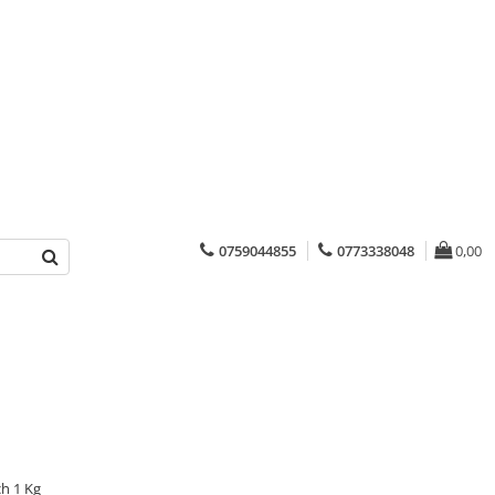
0759044855
0773338048
0,00
h 1 Kg