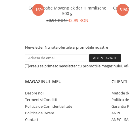
Cafea boabe Movenpick der Himmlische
Cafea b
-16%
-31%
500 g
50,91 RON
42,99 RON
Newsletter
Nu rata ofertele si promotiile noastre
Vreau sa primesc newsletter cu promotiile magazinului. Af
MAGAZINUL MEU
CLIENTI
Despre noi
Metode de
Termeni si Conditii
Politica d
Politica de Confidentialitate
Garantia 
Politica de livrare
ANPC
Contact
ANPC - SA