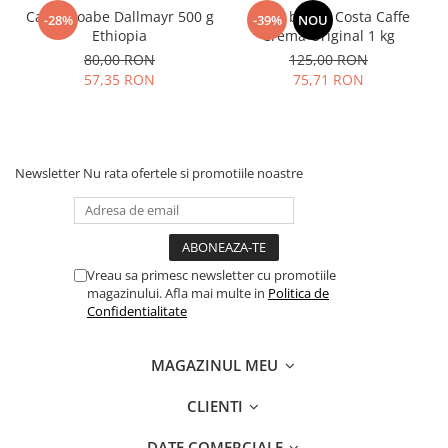
Cafea boabe Dallmayr 500 g
Cafea boabe Costa Caffe
-28%
-39%
NOU
Ethiopia
Crema Original 1 kg
80,00 RON
125,00 RON
57,35 RON
75,71 RON
Newsletter
Nu rata ofertele si promotiile noastre
Vreau sa primesc newsletter cu promotiile
magazinului. Afla mai multe in
Politica de
Confidentialitate
MAGAZINUL MEU
CLIENTI
DATE COMERCIALE