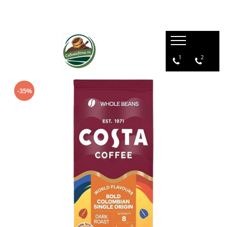
1
2
-35%