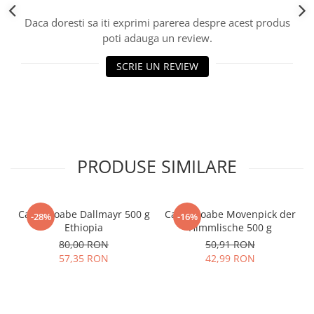
Daca doresti sa iti exprimi parerea despre acest produs
poti adauga un review.
SCRIE UN REVIEW
PRODUSE SIMILARE
Cafea boabe Dallmayr 500 g
Cafea boabe Movenpick der
-28%
-16%
Ethiopia
Himmlische 500 g
80,00 RON
50,91 RON
57,35 RON
42,99 RON