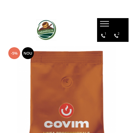
1
2
-5%
NOU