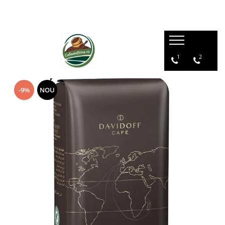
1
2
-9%
NOU