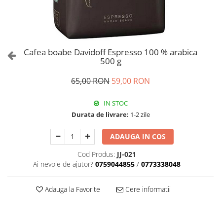
Cafea boabe Davidoff Espresso 100 % arabica
500 g
65,00 RON
59,00 RON
IN STOC
Durata de livrare:
1-2 zile
ADAUGA IN COS
Cod Produs:
JJ-021
Ai nevoie de ajutor?
0759044855
/
0773338048
Adauga la Favorite
Cere informatii