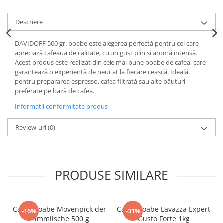
Descriere
DAVIDOFF 500 gr. boabe este alegerea perfectă pentru cei care
apreciază cafeaua de calitate, cu un gust plin și aromă intensă.
Acest produs este realizat din cele mai bune boabe de cafea, care
garantează o experiență de neuitat la fiecare ceașcă. Ideală
pentru prepararea espresso, cafea filtrată sau alte băuturi
preferate pe bază de cafea.
Informatii conformitate produs
Review-uri
(0)
PRODUSE SIMILARE
Cafea boabe Movenpick der
Cafea boabe Lavazza Expert
-16%
-31%
Himmlische 500 g
Gusto Forte 1kg