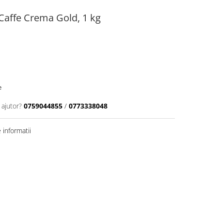
affe Crema Gold, 1 kg
e
 ajutor?
0759044855
/
0773338048
informatii