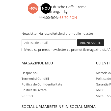
Cafea boabe Eduscho Caffe Crema
-40%
NOU
Strong, 1 kg
114,00 RON
68,70 RON
Newsletter
Nu rata ofertele si promotiile noastre
Vreau sa primesc newsletter cu promotiile magazinului. Af
MAGAZINUL MEU
CLIENTI
Despre noi
Metode de
Termeni si Conditii
Politica d
Politica de Confidentialitate
Garantia 
Politica de livrare
ANPC
Contact
ANPC - SA
SOCIAL
URMARESTE-NE IN SOCIAL MEDIA