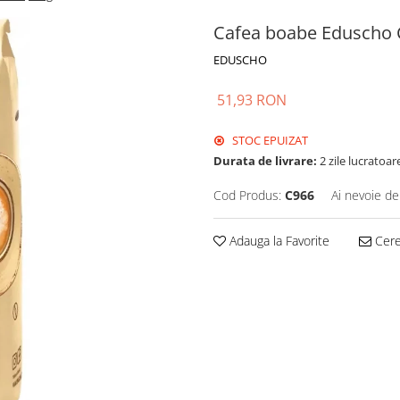
Cafea boabe Eduscho C
EDUSCHO
51,93 RON
STOC EPUIZAT
Durata de livrare:
2 zile lucratoar
Cod Produs:
C966
Ai nevoie de
Adauga la Favorite
Cere 