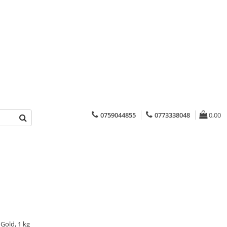
0759044855
0773338048
0,00
Gold, 1 kg