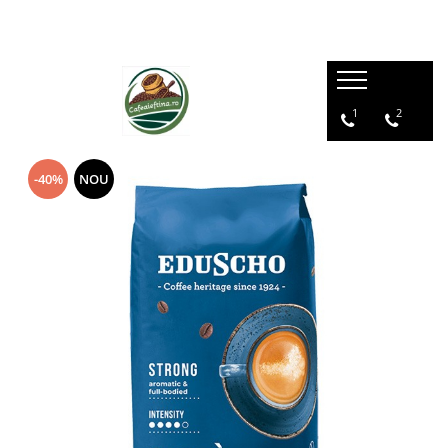
1
2
-40%
NOU