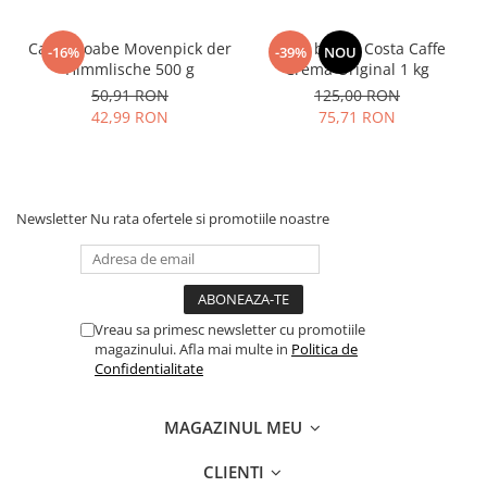
Cafea boabe Movenpick der
Cafea boabe Costa Caffe
-16%
-39%
NOU
Himmlische 500 g
Crema Original 1 kg
50,91 RON
125,00 RON
42,99 RON
75,71 RON
Newsletter
Nu rata ofertele si promotiile noastre
Vreau sa primesc newsletter cu promotiile
magazinului. Afla mai multe in
Politica de
Confidentialitate
MAGAZINUL MEU
CLIENTI