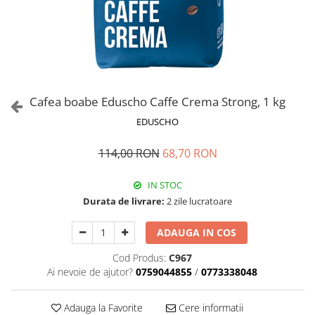
Cafea boabe Eduscho Caffe Crema Strong, 1 kg
EDUSCHO
114,00 RON
68,70 RON
IN STOC
Durata de livrare:
2 zile lucratoare
ADAUGA IN COS
Cod Produs:
C967
Ai nevoie de ajutor?
0759044855
/
0773338048
Adauga la Favorite
Cere informatii