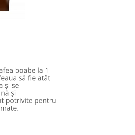
cafea boabe la 1
eaua să fie atât
a și se
ină și
 potrivite pentru
omate.