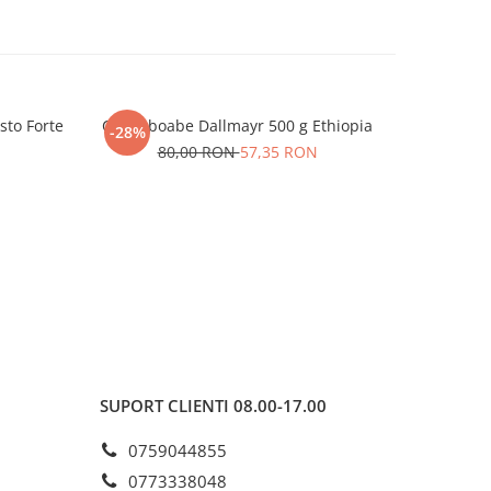
sto Forte
Cafea boabe Dallmayr 500 g Ethiopia
Cafea bo
-28%
-31%
80,00 RON
57,35 RON
N
1
SUPORT CLIENTI
08.00-17.00
0759044855
0773338048