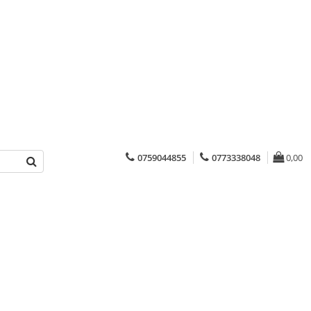
0759044855
0773338048
0,00