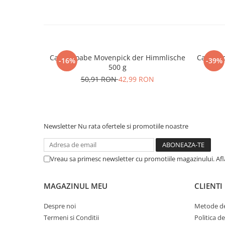
Cafea boabe Movenpick der Himmlische
Cafea b
-16%
-39%
500 g
50,91 RON
42,99 RON
Newsletter
Nu rata ofertele si promotiile noastre
Vreau sa primesc newsletter cu promotiile magazinului. Af
MAGAZINUL MEU
CLIENTI
Despre noi
Metode de
Termeni si Conditii
Politica d