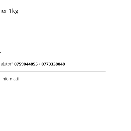
ner 1kg
e
 ajutor?
0759044855
/
0773338048
informatii