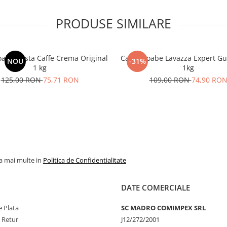
PRODUSE SIMILARE
oabe Costa Caffe Crema Original
Cafea boabe Lavazza Expert Gu
NOU
-31%
1 kg
1kg
125,00 RON
75,71 RON
109,00 RON
74,90 RO
la mai multe in
Politica de Confidentialitate
DATE COMERCIALE
 Plata
SC MADRO COMIMPEX SRL
e Retur
J12/272/2001