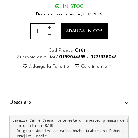
IN STOC
Data de livrare:
maine, 11.08.2026
ADAUGA IN COS
Cod Produs:
C461
Ai nevoie de ajutor?
0759044855
/
0773338048
Adauga la Favorite
Cere informatii
Descriere
Lavazza Caffe Crema Forte este un amestec premium de boabe
  Intensitate: 8/10

- Origini: Amestec de cafea boabe Arabica si Robusta

- Prajire: Medie
