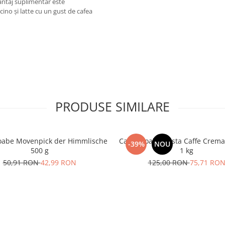
vantaj suplimentar este
ino și latte cu un gust de cafea
PRODUSE SIMILARE
oabe Movenpick der Himmlische
Cafea boabe Costa Caffe Crema
-39%
NOU
500 g
1 kg
50,91 RON
42,99 RON
125,00 RON
75,71 RO