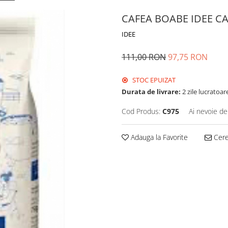
CAFEA BOABE IDEE CA
IDEE
111,00 RON
97,75 RON
STOC EPUIZAT
Durata de livrare:
2 zile lucratoar
Cod Produs:
C975
Ai nevoie de
Adauga la Favorite
Cere 