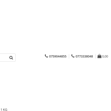
0759044855
0773338048
0,00
 1 KG