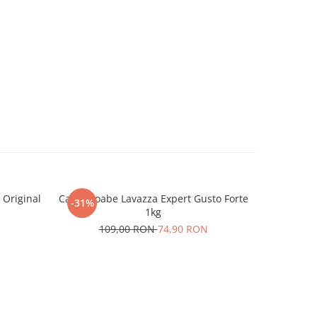
 Original
Cafea boabe Lavazza Expert Gusto Forte
Cafea bo
-31%
-31%
1kg
N
109,00 RON
74,90 RON
1