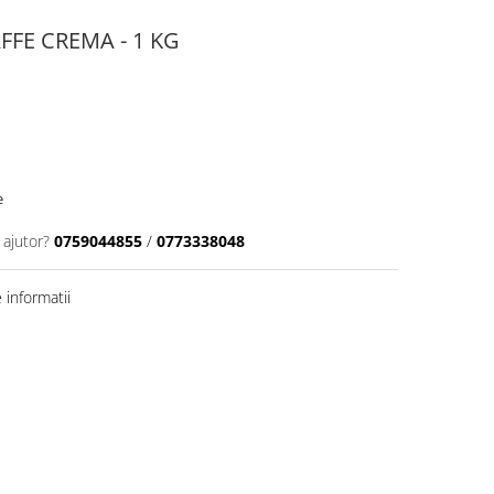
FFE CREMA - 1 KG
e
 ajutor?
0759044855
/
0773338048
informatii