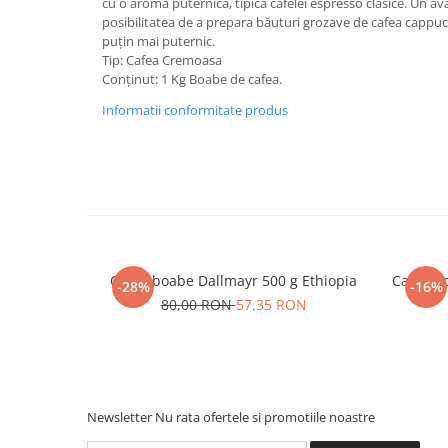
cu o aromă puternică, tipică cafelei espresso clasice. Un a
posibilitatea de a prepara băuturi grozave de cafea cappucc
puțin mai puternic.
Tip: Cafea Cremoasa
Conținut: 1 Kg Boabe de cafea.
Informatii conformitate produs
Cafea boabe Dallmayr 500 g Ethiopia
Cafea b
-28%
-16%
80,00 RON
57,35 RON
Newsletter
Nu rata ofertele si promotiile noastre