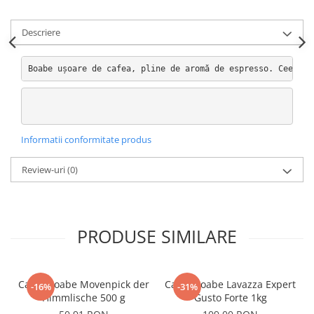
Descriere
Boabe ușoare de cafea, pline de aromă de espresso. Ceea ce
Informatii conformitate produs
Review-uri
(0)
PRODUSE SIMILARE
Cafea boabe Movenpick der
Cafea boabe Lavazza Expert
-16%
-31%
Himmlische 500 g
Gusto Forte 1kg