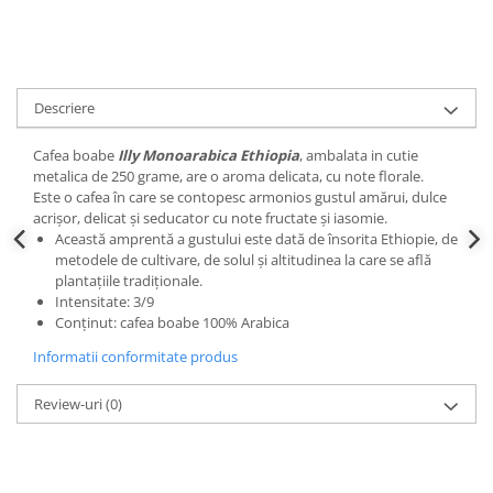
Descriere
Cafea boabe
Illy Monoarabica Ethiopia
, ambalata in cutie
metalica de 250 grame, are o aroma delicata, cu note florale.
Este o cafea în care se contopesc armonios gustul amărui, dulce
acrișor, delicat și seducator cu note fructate și iasomie.
Această amprentă a gustului este dată de însorita Ethiopie, de
metodele de cultivare, de solul și altitudinea la care se află
plantațiile tradiționale.
Intensitate: 3/9
Conținut: cafea boabe 100% Arabica
Informatii conformitate produs
Review-uri
(0)