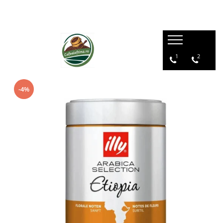
1
2
-4%