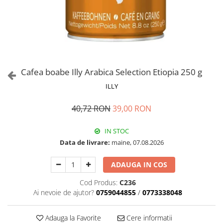
Cafea boabe Illy Arabica Selection Etiopia 250 g
ILLY
40,72 RON
39,00 RON
IN STOC
Data de livrare:
maine, 07.08.2026
ADAUGA IN COS
Cod Produs:
C236
Ai nevoie de ajutor?
0759044855
/
0773338048
Adauga la Favorite
Cere informatii