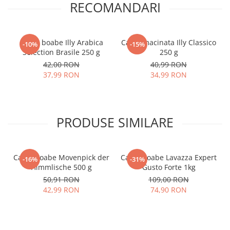
RECOMANDARI
Cafea boabe Illy Arabica
Cafea macinata Illy Classico
-10%
-15%
Selection Brasile 250 g
250 g
42,00 RON
40,99 RON
37,99 RON
34,99 RON
PRODUSE SIMILARE
Cafea boabe Movenpick der
Cafea boabe Lavazza Expert
-16%
-31%
Himmlische 500 g
Gusto Forte 1kg
50,91 RON
109,00 RON
42,99 RON
74,90 RON