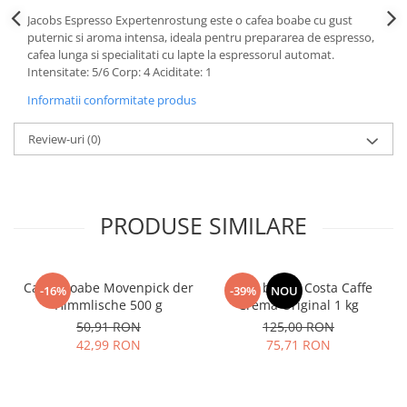
Jacobs Espresso Expertenrostung este o cafea boabe cu gust
puternic si aroma intensa, ideala pentru prepararea de espresso,
cafea lunga si specialitati cu lapte la espressorul automat.
Intensitate: 5/6 Corp: 4 Aciditate: 1
Informatii conformitate produs
Review-uri
(0)
PRODUSE SIMILARE
Cafea boabe Movenpick der
Cafea boabe Costa Caffe
-16%
-39%
NOU
Himmlische 500 g
Crema Original 1 kg
50,91 RON
125,00 RON
42,99 RON
75,71 RON