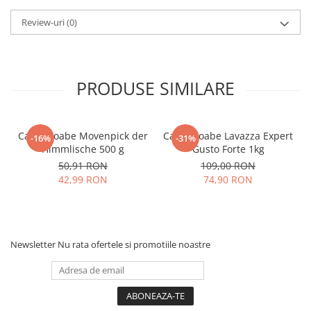
Review-uri
(0)
PRODUSE SIMILARE
Cafea boabe Movenpick der
Cafea boabe Lavazza Expert
-16%
-31%
Himmlische 500 g
Gusto Forte 1kg
50,91 RON
109,00 RON
42,99 RON
74,90 RON
Newsletter
Nu rata ofertele si promotiile noastre