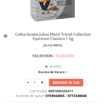
Cafea boabe Julius Meinl Trend Collection
Espresso Classico 1 kg
JULIUS MEINL
132,39 RON
110,00 RON
IN STOC
Durata de livrare:
1
ADAUGA IN COS
Cod Produs:
8001005325411
Ai nevoie de ajutor?
0759044855
/
0773338048