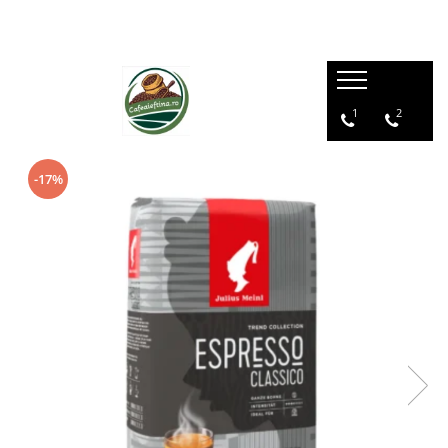
1
2
-17%