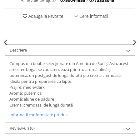
Ai nevoie de ajutor?
0759044855
/
0773338048
Adauga la Favorite
Cere informatii
Descriere
Compus din boabe selecționate din America de Sud și Asia, acest
amestec bogat se caracterizează printr-o aromă plină și
puternică, un postgust de lungă durată și o cremă cremoasă,
ideală pentru prepararea cu lapte.
Prăjire: medie/dark
Aromă: puternică
Aromă: alune de pădure
Cremă: cremoasă, de lungă durată
Informatii conformitate produs
Review-uri
(0)