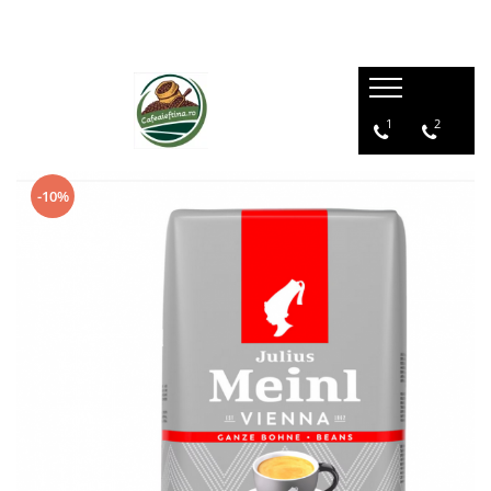
1
2
-10%