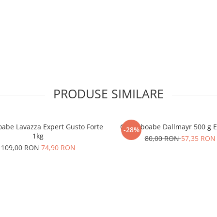
PRODUSE SIMILARE
oabe Lavazza Expert Gusto Forte
Cafea boabe Dallmayr 500 g E
-28%
1kg
80,00 RON
57,35 RON
109,00 RON
74,90 RON