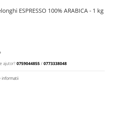
longhi ESPRESSO 100% ARABICA - 1 kg
e
e ajutor?
0759044855
/
0773338048
informatii