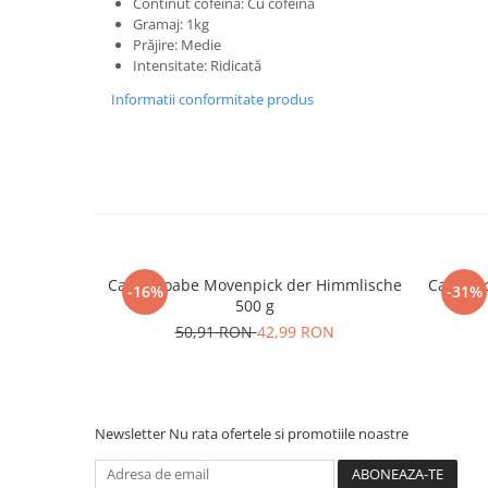
Continut cofeina: Cu cofeina
Gramaj: 1kg
Prăjire: Medie
Intensitate: Ridicată
Informatii conformitate produs
Cafea boabe Movenpick der Himmlische
Cafea b
-16%
-31%
500 g
50,91 RON
42,99 RON
Newsletter
Nu rata ofertele si promotiile noastre