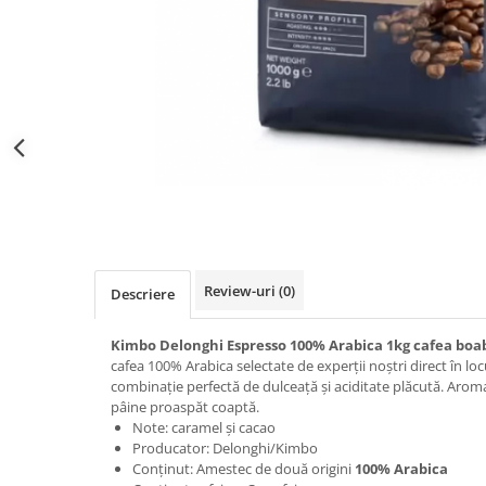
Distribuie
pe
Facebook
Review-uri
(0)
Descriere
Kimbo Delonghi Espresso 100% Arabica 1kg cafea boa
cafea 100% Arabica selectate de experții noștri direct în loc
combinație perfectă de dulceață și aciditate plăcută. Aroma
pâine proaspăt coaptă.
Note: caramel și cacao
Producator: Delonghi/Kimbo
Conținut: Amestec de două origini
100% Arabica