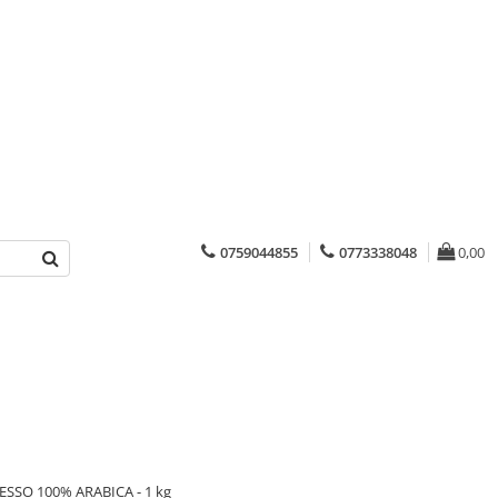
0759044855
0773338048
0,00
ESSO 100% ARABICA - 1 kg